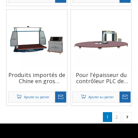
automatique CAD
horizontal
Produits importés de
Pour l'épaisseur du
Chine en gros
contrôleur PLC des
contrôlés par
petites entreprises
Windows Cutter
et l'équipement de
Ajouter au panier
Ajouter au panier
mousse
coupe horizontale de
vitesse de coupe
1
2