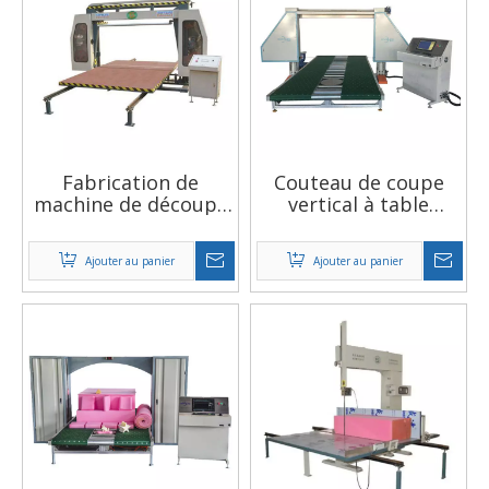
Fabrication de
Couteau de coupe
machine de découpe
vertical à table
horizontale de bloc
tournante et
de mousse de feuille
élévatrice à 360
Ajouter au panier
Ajouter au panier
de plastique
degrés, nouveaux
informatisée CNC
produits, coupe-
mousse