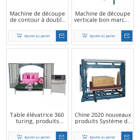
Machine de découpe
Machine de découpe
de contour à double
verticale bon marché
lame, multifonction,
de type économique
haute vitesse,
pour couper de
Ajouter au panier
Ajouter au panier
fabriquée en usine,
grandes mousses en
CNC, coupe-oreiller,
morceaux et
offre spéciale, 2020
tranches de même
longueur
Table élévatrice 360 ​​
Chine 2020 nouveaux
turing, produits
produits Système de
respectueux de
contrôle PLC
l'environnement,
Équipement de
Ajouter au panier
Ajouter au panier
coupe-mousse
coupe de mousse