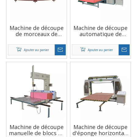
Machine de découpe
Machine de découpe
de morceaux de
automatique de
plastique, épaisseur
mousse PU,
de coupe réglable,
équipement de
Ajouter au panier
Ajouter au panier
nouvelles idées
découpe de mousse
commerciales
en Latex, scie à la
fois horizontale et
verticale
Machine de découpe
Machine de découpe
manuelle de blocs de
d'éponge horizontale