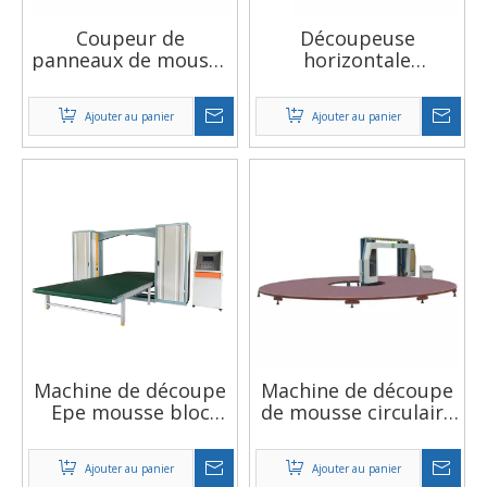
Coupeur de
Découpeuse
panneaux de mousse
horizontale
pour blocs multi-
automatique de
mousse, produits les
mousse de
Ajouter au panier
Ajouter au panier
plus vendus en
polyuréthane rigide
russie, coupe
en PU dur
horizontale
Machine de découpe
Machine de découpe
Epe mousse bloc
de mousse circulaire
moteur scie Machine
ronde informatisée
de découpe vente
CNC
Ajouter au panier
Ajouter au panier
chaude