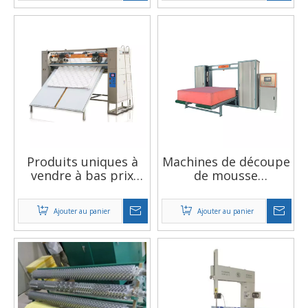
Produits uniques à
Machines de découpe
vendre à bas prix
de mousse
avec un coupe-
horizontale et
mousse vertical EPS
verticale, haute
Ajouter au panier
Ajouter au panier
de haute qualité
vitesse, haute
précision, bas prix
bon marché, double
fonction