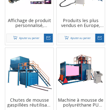
Affichage de produit
Produits les plus
personnalisé,
vendus en Europe,
fonction de
usine de machine de
formulation
formage sous vide à
Ajouter au panier
Ajouter au panier
automatique, liste de
double moule
prix de la machine à
automatique en
mousse de
Chine
polyuréthane
Chutes de mousse
Machine à mousse de
gaspillées réutilisant
polyuréthane PU
le rebond de mousse
sous vide