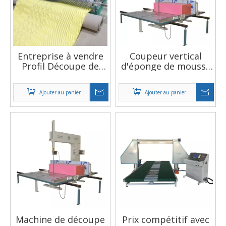
Entreprise à vendre
Coupeur vertical
Profil Découpe de
d'éponge de mousse
mousse pressée
d'unité centrale
Fournisseurs de
Ajouter au panier
Ajouter au panier
coupe-mousse
automatique
Machine de découpe
Prix ​​compétitif avec