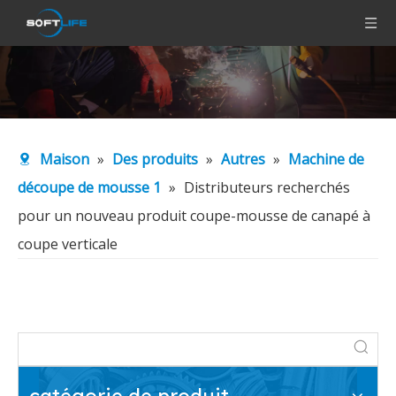
Maison
»
Des produits
»
Autres
»
Machine de
découpe de mousse 1
»
Distributeurs recherchés
pour un nouveau produit coupe-mousse de canapé à
coupe verticale
catégorie de produit