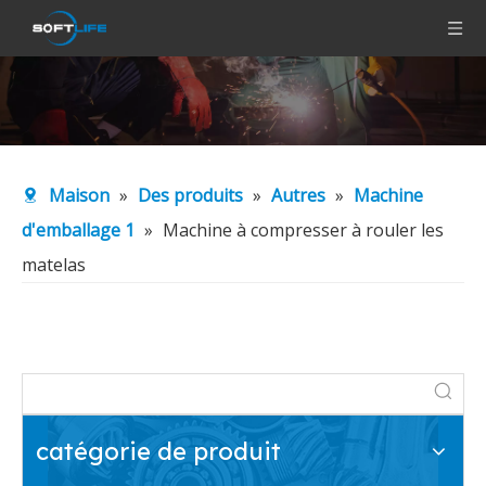
Maison
»
Des produits
»
Autres
»
Machine
d'emballage 1
»
Machine à compresser à rouler les
matelas
catégorie de produit