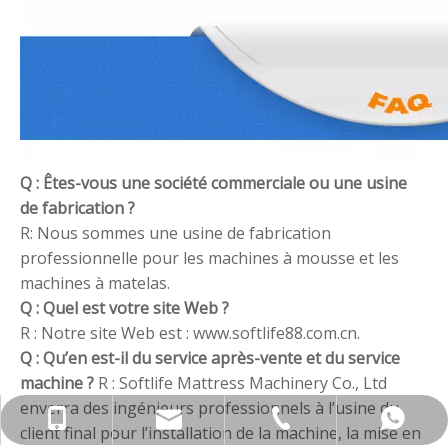
Q : Êtes-vous une société commerciale ou une usine
de fabrication ?
R: Nous sommes une usine de fabrication
professionnelle pour les machines à mousse et les
machines à matelas.
Q : Quel est votre site Web ?
R : Notre site Web est : www.softlife88.com.cn.
Q : Qu’en est-il du service après-vente et du service
machine ?
R : Softlife Mattress Machinery Co., Ltd
enverra des ingénieurs professionnels à l’usine du
softlife@softlife.com.cn
0086-13822417621
0750-5489338
WhatsApp
client final pour l’installation de la machine, la mise en