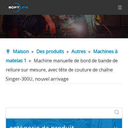
Maison
»
Des produits
»
Autres
»
Machines à
matelas 1
»
Machine manuelle de bord de bande de
reliure sur mesure, avec tête de couture de chaîne
Singer-300U, nouvel arrivage
catégorie de produit