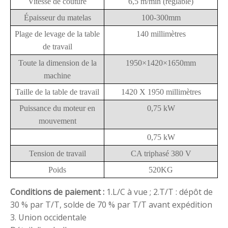
Vitesse de couture
6,5 m/min (réglable)
Épaisseur du matelas
100-300mm
Plage de levage de la table
140 millimètres
de travail
Toute la dimension de la
1950×1420×1650mm
machine
Taille de la table de travail
1420 X 1950 millimètres
Puissance du moteur en
0,75 kW
mouvement
0,75 kW
Tension de travail
CA triphasé 380 V
Poids
520KG
Conditions de paiement :
1.L/C à vue ;
2.T/T : dépôt de
30 % par T/T, solde de 70 % par T/T avant expédition
3. Union occidentale