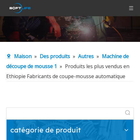
Maison
»
Des produits
»
Autres
»
Machine de
découpe de mousse 1
»
Produits les plus vendus en
Ethiopie Fabricants de coupe-mousse automatique
catégorie de produit