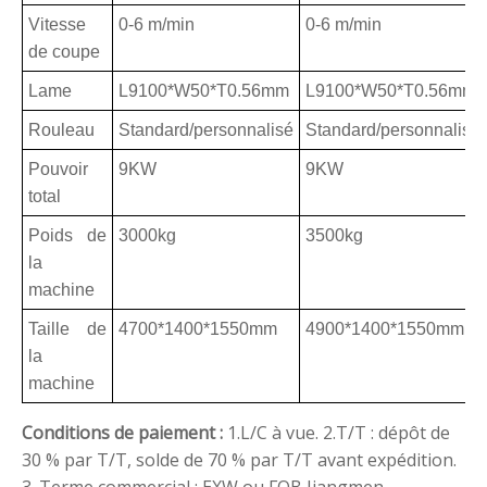
Vitesse
0-6 m/min
0-6 m/min
de coupe
Lame
L9100*W50*T0.56mm
L9100*W50*T0.56mm
Rouleau
Standard/personnalisé
Standard/personnalisé
Pouvoir
9KW
9KW
total
Poids de
3000kg
3500kg
la
machine
Taille de
4700*1400*1550mm
4900*1400*1550mm
la
machine
Conditions de paiement :
1.L/C à vue.
2.T/T : dépôt de
30 % par T/T, solde de 70 % par T/T avant expédition.
3. Terme commercial : EXW ou FOB Jiangmen.