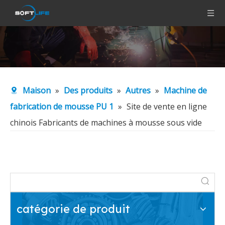
Maison
»
Des produits
»
Autres
»
Machine de
fabrication de mousse PU 1
»
Site de vente en ligne
chinois Fabricants de machines à mousse sous vide
catégorie de produit