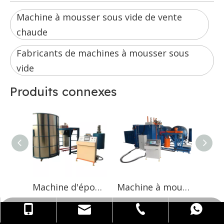
Machine à mousser sous vide de vente
chaude
Fabricants de machines à mousser sous
vide
Produits connexes
Machine d'éponge de fabrication de mousse semi-automatique
Machine à mousser sous vide automatique, vente en ligne Ali baba, en provenance de chine
softlife@softlife.com.cn
0086-13822417621
0750-5489338
WhatsApp